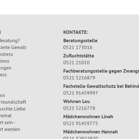
N
KONTAKTE:
 Beratung?
Beratungsstelle
ierte Gewalt
0521 173016
stress
Zufluchtstätte
tress
0521 21010
ungen
Fachberatungsstelle gegen Zwangs
ress
0521 5216879
Fachstelle Gewaltschutz bei Behin
0521 91459997
us
Wohnen Lou
Freundschaft
0521 5216778
uschte Liebe
eirat
Mädchenwohnen Linah
t sein -
0521 91459775
rt werden
Mädchenwohnen Hannah
0521 32922970