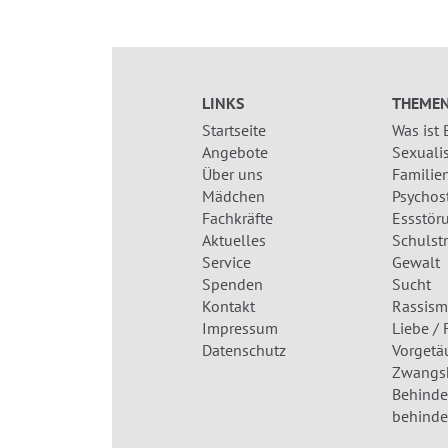
LINKS
THEME
Startseite
Was ist
Angebote
Sexualis
Über uns
Familien
Mädchen
Psychos
Fachkräfte
Essstör
Aktuelles
Schulst
Service
Gewalt
Spenden
Sucht
Kontakt
Rassism
Impressum
Liebe / 
Datenschutz
Vorgetä
Zwangsh
Behinder
behinde