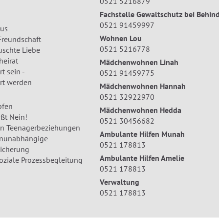
0521 5216879
Fachstelle Gewaltschutz bei Behin
0521 91459997
us
Wohnen Lou
Freundschaft
0521 5216778
uschte Liebe
eirat
Mädchenwohnen Linah
t sein -
0521 91459775
rt werden
Mädchenwohnen Hannah
0521 32922970
pfen
Mädchenwohnen Hedda
ßt Nein!
0521 30456682
in Teenagerbeziehungen
Ambulante Hilfen Munah
enunabhängige
0521 178813
icherung
Ambulante Hilfen Amelie
oziale Prozessbegleitung
0521 178813
Verwaltung
0521 178813