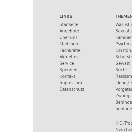
LINKS
THEME
Startseite
Was ist
Angebote
Sexualis
Über uns
Familien
Mädchen
Psychos
Fachkräfte
Essstör
Aktuelles
Schulst
Service
Gewalt
Spenden
Sucht
Kontakt
Rassism
Impressum
Liebe / 
Datenschutz
Vorgetä
Zwangsh
Behinder
behinde
K.O.-Tro
Nein hei