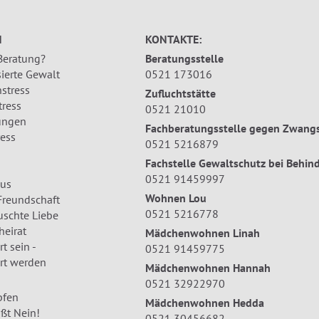
N
KONTAKTE:
 Beratung?
Beratungsstelle
ierte Gewalt
0521 173016
stress
Zufluchtstätte
tress
0521 21010
ungen
Fachberatungsstelle gegen Zwangs
ress
0521 5216879
Fachstelle Gewaltschutz bei Behin
0521 91459997
us
Wohnen Lou
Freundschaft
0521 5216778
uschte Liebe
eirat
Mädchenwohnen Linah
t sein -
0521 91459775
rt werden
Mädchenwohnen Hannah
0521 32922970
pfen
Mädchenwohnen Hedda
ßt Nein!
0521 30456682