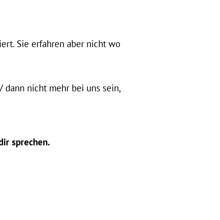
ert. Sie erfahren aber nicht wo
/ dann nicht mehr bei uns sein,
dir sprechen.