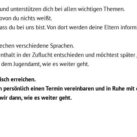
 und unterstützen dich bei allen wichtigen Themen.
ovon du nichts weißt.
ss du bei uns bist. Von dort werden deine Eltern informi
rechen verschiedene Sprachen.
enthalt in der Zuflucht entschieden und möchtest später 
d dem Jugendamt, wie es weiter geht.
isch erreichen.
h persönlich einen Termin vereinbaren und in Ruhe mit 
ir dann, wie es weiter geht.