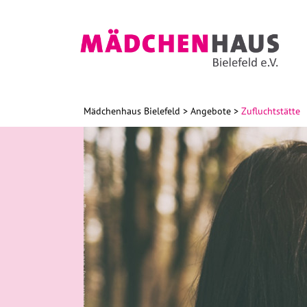
Mädchenhaus Bielefeld
Angebote
Zufluchtstätte