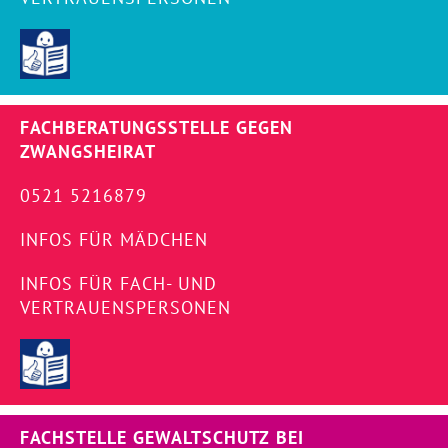
FACHBERATUNGSSTELLE GEGEN
ZWANGSHEIRAT
0521 5216879
INFOS FÜR MÄDCHEN
INFOS FÜR FACH- UND
VERTRAUENSPERSONEN
FACHSTELLE GEWALTSCHUTZ BEI