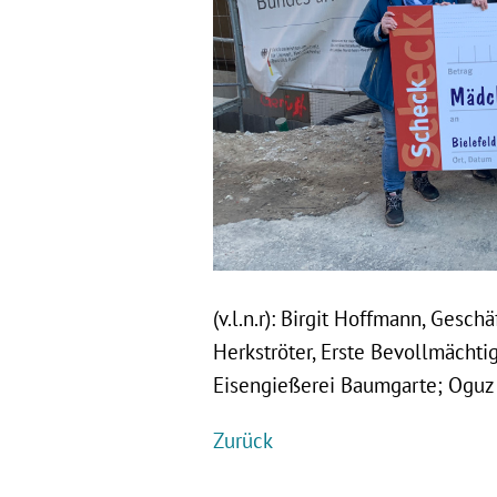
(v.l.n.r): Birgit Hoffmann, Gesc
Herkströter, Erste Bevollmächtig
Eisengießerei Baumgarte; Oguz 
Zurück