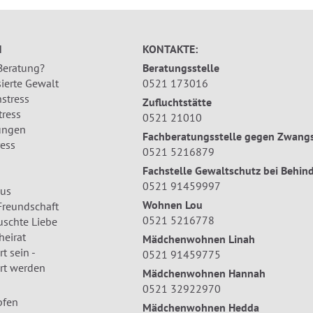
N
KONTAKTE:
 Beratung?
Beratungsstelle
ierte Gewalt
0521 173016
stress
Zufluchtstätte
tress
0521 21010
ungen
Fachberatungsstelle gegen Zwangs
ress
0521 5216879
Fachstelle Gewaltschutz bei Behin
0521 91459997
us
Wohnen Lou
Freundschaft
0521 5216778
uschte Liebe
eirat
Mädchenwohnen Linah
t sein -
0521 91459775
rt werden
Mädchenwohnen Hannah
0521 32922970
pfen
Mädchenwohnen Hedda