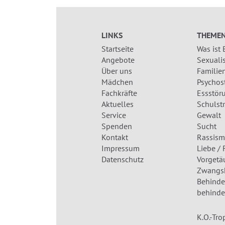
LINKS
THEME
Startseite
Was ist
Angebote
Sexualis
Über uns
Familien
Mädchen
Psychos
Fachkräfte
Essstör
Aktuelles
Schulst
Service
Gewalt
Spenden
Sucht
Kontakt
Rassism
Impressum
Liebe / 
Datenschutz
Vorgetä
Zwangsh
Behinder
behinde
K.O.-Tro